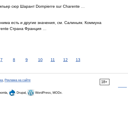
ьер сюр Шарант Dompierre sur Charente …
нима есть и другие значения, см. Салиньяк. Коммуна
arente Страна Франция …
7
8
9
10
11
12
13
ка
,
Реклама на сайте
18+
omla,
Drupal,
WordPress, MODx.