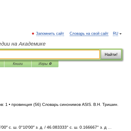
Запомнить сайт
Словарь на свой сайт
RU
едии на Академике
Найти!
Книги
Игры ⚽
в: 1 • провинция (56) Словарь синонимов ASIS. В.Н. Тришин.
″ с. ш. 0°10′00″ з. д. / 46.083333° с. ш. 0.166667° з. д …