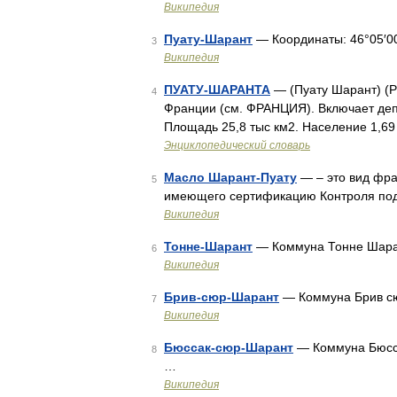
Википедия
Пуату-Шарант
— Координаты: 46°05′00″ 
3
Википедия
ПУАТУ-ШАРАНТА
— (Пуату Шарант) (Po
4
Франции (см. ФРАНЦИЯ). Включает деп
Площадь 25,8 тыс км2. Население 1,69
Энциклопедический словарь
Масло Шарант-Пуату
— – это вид фра
5
имеющего сертификацию Контроля по
Википедия
Тонне-Шарант
— Коммуна Тонне Шара
6
Википедия
Брив-сюр-Шарант
— Коммуна Брив сю
7
Википедия
Бюссак-сюр-Шарант
— Коммуна Бюсса
8
…
Википедия