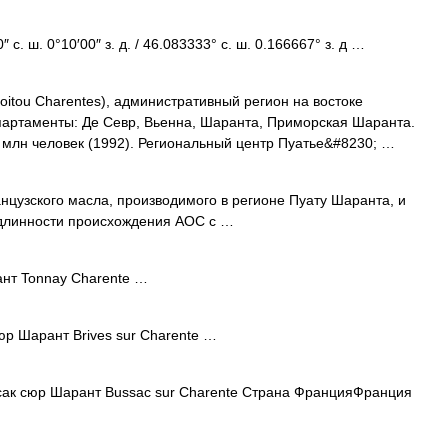
с. ш. 0°10′00″ з. д. / 46.083333° с. ш. 0.166667° з. д …
itou Charentes), административный регион на востоке
артаменты: Де Севр, Вьенна, Шаранта, Приморская Шаранта.
 млн человек (1992). Региональный центр Пуатье&#8230; …
нцузского масла, производимого в регионе Пуату Шаранта, и
длинности происхождения AOC с …
нт Tonnay Charente …
р Шарант Brives sur Charente …
к сюр Шарант Bussac sur Charente Страна ФранцияФранция