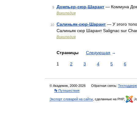
Домпьер-сюр-Шарант
— Коммуна Домп
9
Википедия
Салиньяк-сюр-Шарант
— У этого топо
10
Салиньяк сюр Шарант Salignac sur Ch
Википедия
Страницы
Следующая
→
1
2
3
4
5
6
© Академик, 2000-2026
Обратная связь:
Техподдерж
👣 Путешествия
Экспорт словарей на сайты
, сделанные на PHP,
Jo