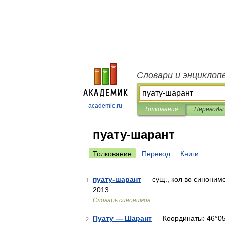
Словари и энциклоп
academic.ru
Толкования
Переводы
пуату-шарант
Толкование
Перевод
Книги
пуату-шарант
— сущ., кол во синонимо
1
2013 …
Словарь синонимов
Пуату — Шарант
— Координаты: 46°05′00
2